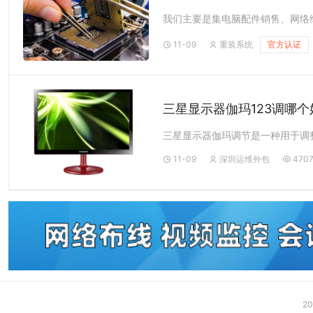
11-09
重装系统
官方认证
三星显示器伽玛123调哪个
11-09
深圳运维外包
470
20